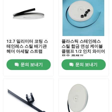
회사 소개
공장 투어
12.7 밀리미터 코팅 스
플라스틱 스테인레스
품질 관리
테인레스 스틸 배기관
스틸 합금 연성 케이블
헤더 아세탈 스트랩
클램프 1/2 인치 와이어
묶음 클램프
연락처
문의 보내기
문의 보내기
견적 요청
Zip 케이블 묶음
나일론 케이블 묶음