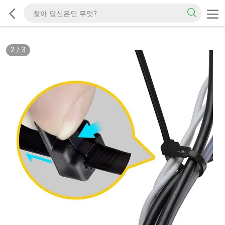
2
/
3