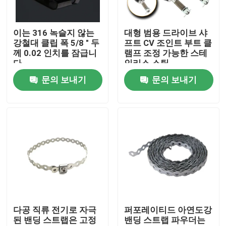
회사 소개
이는 316 녹슬지 않는
대형 범용 드라이브 샤
강철대 클립 폭 5/8 " 두
프트 CV 조인트 부트 클
께 0.02 인치를 잠급니
램프 조정 가능한 스테
공장 투어
다
인리스 스틸
문의 보내기
문의 보내기
품질 관리
연락처
견적 요청
Zip 케이블 묶음
다공 직류 전기로 자극
퍼포레이티드 아연도강
된 밴딩 스트랩은 고정
밴딩 스트랩 파우더는
나일론 케이블 묶음