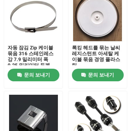
자동 잠김 Zip 케이블
록킹 헤드를 묶는 날씨
묶음 316 스테인레스
레지스턴트 아세탈 케
강 7.9 밀리미터 폭
이블 묶음 경영 플라스
0.25 밀리미터 두께
틱
문의 보내기
문의 보내기
홈
제품 소개
동영상